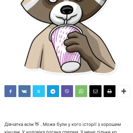
Дівчатка всім 👋 . Може були у кого історії з хорошим
кінцем. У чоловіка погана сперма. У мене тільки хр