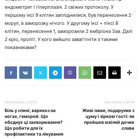
ендометрит і гіперплазія. 2 свіжих протоколу. У
першому іксі 9 клітин запліднилися, був перенесення 2
морул, в заморозку нічого. У другому іксі + піксі 8
клітин, перенесення 1, заморозили 2 ембріона 3аа. Далі
2 кріо, проліт. У кого вийшло завагітніти з такими
показниками?
попередня стаття
наступна стаття
Біль у спині, варикоз на
Живі лами, подарунки з
ногах, геморой. Що
цуму і зіркові гості: як
обєднує ці захворювання?
пройшов ювілей дочки
Що робити для їх
слави
профілактики та лікування