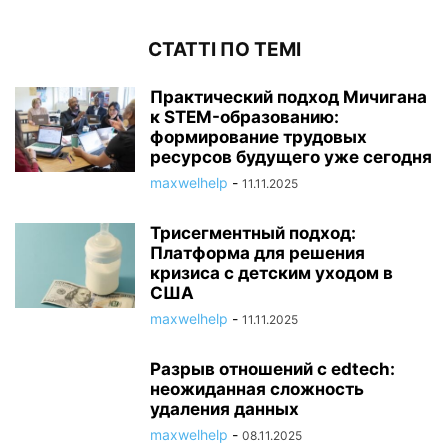
СТАТТІ ПО ТЕМІ
Практический подход Мичигана
к STEM-образованию:
формирование трудовых
ресурсов будущего уже сегодня
maxwelhelp
-
11.11.2025
Трисегментный подход:
Платформа для решения
кризиса с детским уходом в
США
maxwelhelp
-
11.11.2025
Разрыв отношений с edtech:
неожиданная сложность
удаления данных
maxwelhelp
-
08.11.2025