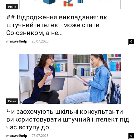
Різне
## Відродження викладання: як
штучний інтелект може стати
Союзником, а не...
maxwelhelp
-
23.07.2025
0
Різне
Чи заохочують шкільні консультанти
використовувати штучний інтелект під
час вступу до...
maxwelhelp
-
27.07.2025
0