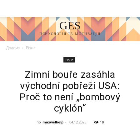
GES
ПСИХОЛОГІЯ ТА МОТИВАЦІЯ
Додому
Різне
Різне
Zimní bouře zasáhla
východní pobřeží USA:
Proč to není „bombový
cyklón“
по
maxwelhelp
-
04.12.2025
18