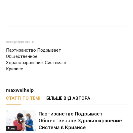
попередня стаття
Партизанство Подрывает
Общественное
Здравоохранение: Система в
Кризисе
maxwelhelp
СТАТТІ ПО ТЕМІ
БІЛЬШЕ ВІД АВТОРА
Партизанство Подрывает
Общественное Здравоохранение:
Система в Кризисе
Різне