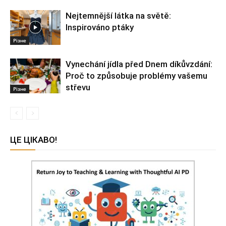
Nejtemnější látka na světě:
Inspirováno ptáky
Різне
Vynechání jídla před Dnem díkůvzdání:
Proč to způsobuje problémy vašemu
střevu
Різне
ЦЕ ЦІКАВО!