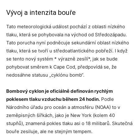
Vývoj a intenzita bouře
Tato meteorologická událost pochází z oblasti nízkého
tlaku, která se pohybovala na východ od Středozápadu.
Tato porucha nyní podněcuje sekundární oblast nízkého
tlaku, která se tvoří u středoatlantického pobřeží. I když
se tento nový systém * výrazně zesílí*, jak se bude
pohybovat směrem k Cape Cod, předpovídá se, že
nedosáhne statusu „cyklónu bomb“.
Bombový cyklon je oficiálně definován rychlým
poklesem tlaku vzduchu během 24 hodin.
Podle
Národního úřadu pro oceán a atmosféru (NOAA) to v
zeměpisných šířkách, jako je New York (kolem 40
stupňů), znamená pokles tlaku asi o 18 milibarů. Skutečná
bouře zesiluje, ale ne stejným tempem.