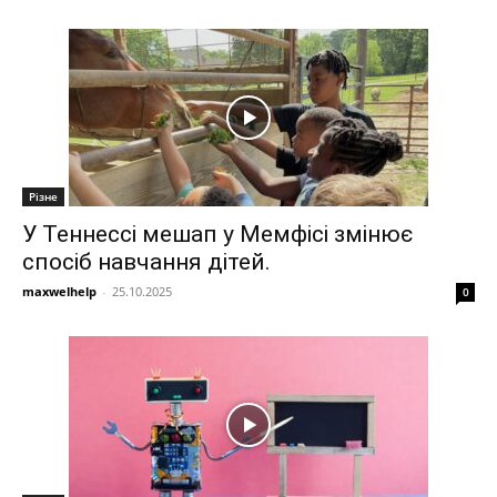
Різне
У Теннессі мешап у Мемфісі змінює
спосіб навчання дітей.
maxwelhelp
-
25.10.2025
0