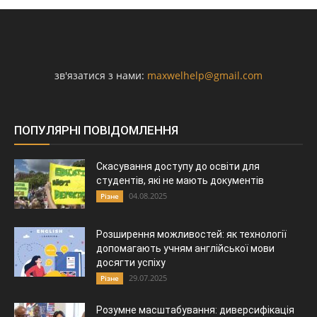
зв'язатися з нами:
maxwelhelp@gmail.com
ПОПУЛЯРНІ ПОВІДОМЛЕННЯ
Скасування доступу до освіти для
студентів, які не мають документів
04.08.2025
Різне
Розширення можливостей: як технології
допомагають учням англійської мови
досягти успіху
29.07.2025
Різне
Розумне масштабування: диверсифікація