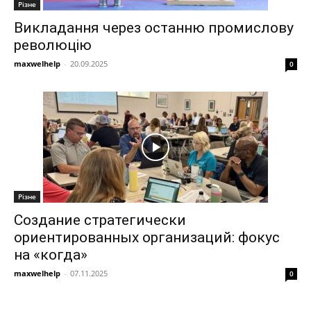
Різне
Викладання через останню промислову
революцію
maxwelhelp
-
20.09.2025
0
Різне
Создание стратегически
ориентированных организаций: фокус
на «когда»
maxwelhelp
-
07.11.2025
0