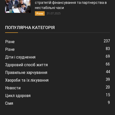
стратегій фінансування та партнерства в
нестабільні часи
31.07.2025
Різне
ПОПУЛЯРНА КАТЕГОРІЯ
237
Різне
83
Різне
69
Діти і схуднення
66
Здоровий спосіб життя
44
Правильне харчування
39
Хвороби та їх лікування
20
Новости
15
Цикл здоровя
9
Сімя