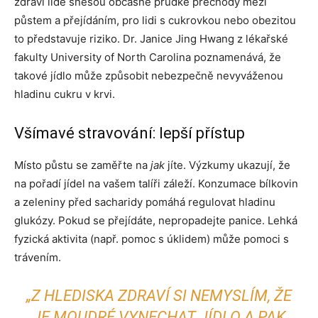
zdraví lidé snesou občasné prudké přechody mezi
půstem a přejídáním, pro lidi s cukrovkou nebo obezitou
to představuje riziko. Dr. Janice Jing Hwang z lékařské
fakulty University of North Carolina poznamenává, že
takové jídlo může způsobit nebezpečně nevyváženou
hladinu cukru v krvi.
Všímavé stravování: lepší přístup
Místo půstu se zaměřte na
jak
jíte. Výzkumy ukazují, že
na pořadí jídel na vašem talíři záleží. Konzumace bílkovin
a zeleniny před sacharidy pomáhá regulovat hladinu
glukózy. Pokud se přejídáte, nepropadejte panice. Lehká
fyzická aktivita (např. pomoc s úklidem) může pomoci s
trávením.
„Z HLEDISKA ZDRAVÍ SI NEMYSLÍM, ŽE
JE MOUDRÉ VYNECHAT JÍDLO A PAK