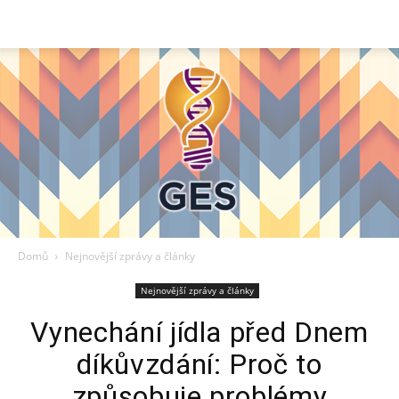
Domů
Nejnovější zprávy a články
Ges:
Nejnovější zprávy a články
Vynechání jídla před Dnem
díkůvzdání: Proč to
Vzdělávací
způsobuje problémy