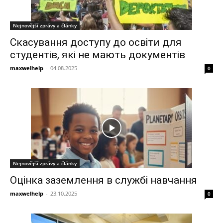
Nejnovější zprávy a články
Скасування доступу до освіти для
студентів, які не мають документів
maxwelhelp
-
04.08.2025
0
Nejnovější zprávy a články
Оцінка заземлення в службі навчання
maxwelhelp
-
23.10.2025
0