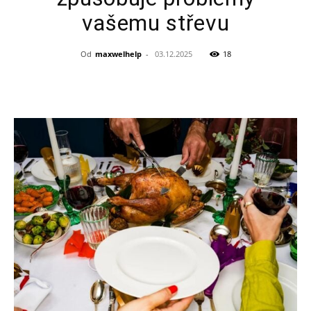
vašemu střevu
technologie
Od
maxwelhelp
-
03.12.2025
18
a
inovace
pro
budoucnost