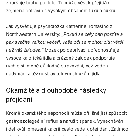
zhoršuje touhu po jídle. To může vést k přejídání,
zejména potravin s vysokým obsahem tuku a cukru.
Jak vysvětluje psycholožka Katherine Tomasino z
Northwestern University:
„Pokud se celý den postíte a
pak svačíte velkou večeři, vaše oči se mohou cítit větší
než váš žaludek.“
Mozek po deprivaci upřednostňuje
vysoce kalorická jídla a prázdný žaludek podporuje
rychlejší, méně důkladné stravování, což vede k
nadýmání a těžko stravitelným shlukům jídla.
Okamžité a dlouhodobé následky
přejídání
Kromě okamžitého nepohodlí může přílišné jíst způsobit
gastroezofageální reflux a narušit spánek. Vynechávání
jídel kvůli omezení kalorií často vede k přejídání. Zatímco