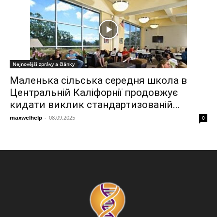
Nejnovější zprávy a články
Маленька сільська середня школа в
Центральній Каліфорнії продовжує
кидати виклик стандартизованій...
maxwelhelp
-
08.09.2025
0