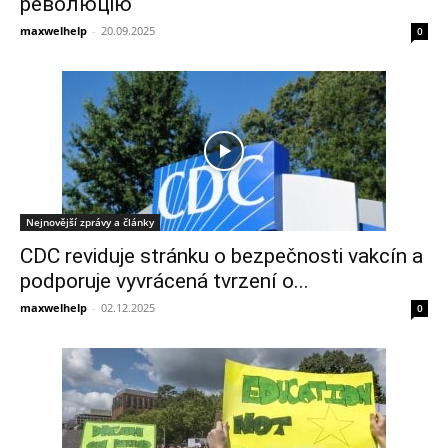
революцію
maxwelhelp
-
20.09.2025
0
Nejnovější zprávy a články
CDC reviduje stránku o bezpečnosti vakcín a
podporuje vyvrácená tvrzení o...
maxwelhelp
-
02.12.2025
0