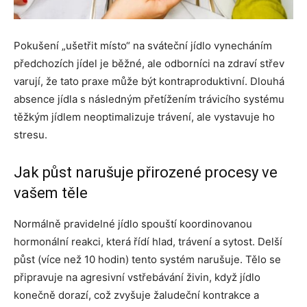
Pokušení „ušetřit místo“ na sváteční jídlo vynecháním
předchozích jídel je běžné, ale odborníci na zdraví střev
varují, že tato praxe může být kontraproduktivní. Dlouhá
absence jídla s následným přetížením trávicího systému
těžkým jídlem neoptimalizuje trávení, ale vystavuje ho
stresu.
Jak půst narušuje přirozené procesy ve
vašem těle
Normálně pravidelné jídlo spouští koordinovanou
hormonální reakci, která řídí hlad, trávení a sytost. Delší
půst (více než 10 hodin) tento systém narušuje. Tělo se
připravuje na agresivní vstřebávání živin, když jídlo
konečně dorazí, což zvyšuje žaludeční kontrakce a