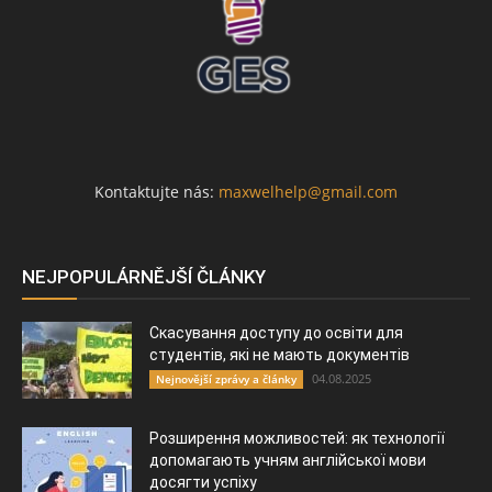
Kontaktujte nás:
maxwelhelp@gmail.com
NEJPOPULÁRNĚJŠÍ ČLÁNKY
Скасування доступу до освіти для
студентів, які не мають документів
04.08.2025
Nejnovější zprávy a články
Розширення можливостей: як технології
допомагають учням англійської мови
досягти успіху