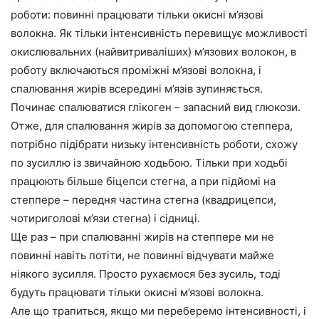
роботи: повинні працювати тільки окисні м’язові
волокна. Як тільки інтенсивність перевищує можливості
окислювальних (найвитриваліших) м’язових волокон, в
роботу включаються проміжні м’язові волокна, і
спалювання жирів всередині м’язів зупиняється.
Починає спалюватися глікоген – запасний вид глюкози.
Отже, для спалювання жирів за допомогою степпера,
потрібно підібрати низьку інтенсивність роботи, схожу
по зусиллю із звичайною ходьбою. Тільки при ходьбі
працюють більше біцепси стегна, а при підйомі на
степпере – передня частина стегна (квадрицепси,
чотириголові м’язи стегна) і сідниці.
Ще раз – при спалюванні жирів на степпере ми не
повинні навіть потіти, не повинні відчувати майже
ніякого зусилля. Просто рухаємося без зусиль, тоді
будуть працювати тільки окисні м’язові волокна.
Але що трапиться, якщо ми переберемо інтенсивності, і