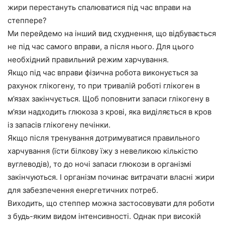
жири перестануть спалюватися під час вправи на
степпере?
Ми перейдемо на інший вид схуднення, що відбувається
не під час самого вправи, а після нього. Для цього
необхідний правильний режим харчування.
Якщо під час вправи фізична робота виконується за
рахунок глікогену, то при тривалій роботі глікоген в
м’язах закінчується. Щоб поповнити запаси глікогену в
м’язи надходить глюкоза з крові, яка виділяється в кров
із запасів глікогену печінки.
Якщо після тренування дотримуватися правильного
харчування (їсти білкову їжу з невеликою кількістю
вуглеводів), то до ночі запаси глюкози в організмі
закінчуються. І організм починає витрачати власні жири
для забезпечення енергетичних потреб.
Виходить, що степпер можна застосовувати для роботи
з будь-яким видом інтенсивності. Однак при високій