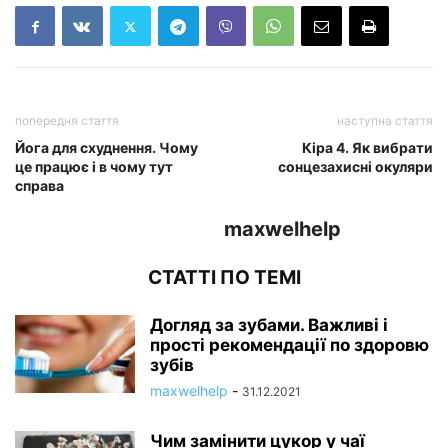
попередня стаття
наступна стаття
Йога для схуднення. Чому
Кіра 4. Як вибрати
це працює і в чому тут
сонцезахисні окуляри
справа
maxwelhelp
СТАТТІ ПО ТЕМІ
Догляд за зубами. Важливі і
прості рекомендації по здоровю
зубів
maxwelhelp
-
31.12.2021
Чим замінити цукор у чаї