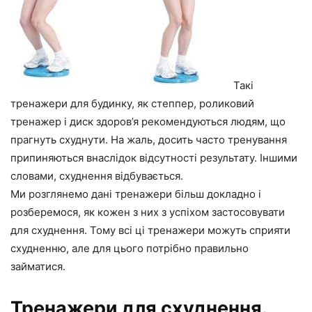
Такі
тренажери для будинку, як степпер, роликовий
тренажер і диск здоров’я рекомендуються людям, що
прагнуть схуднути. На жаль, досить часто тренування
припиняються внаслідок відсутності результату. Іншими
словами, схуднення відбувається.
Ми розглянемо дані тренажери більш докладно і
розберемося, як кожен з них з успіхом застосовувати
для схуднення. Тому всі ці тренажери можуть сприяти
схудненню, але для цього потрібно правильно
займатися.
Тренажери для схуднення.