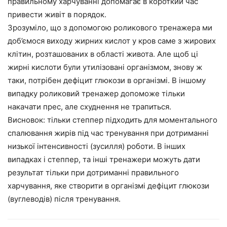
правильному харчуванні допомагає в короткий час
привести живіт в порядок.
Зрозуміло, що з допомогою роликового тренажера ми
доб’ємося виходу жирних кислот у кров саме з жирових
клітин, розташованих в області живота. Але щоб ці
жирні кислоти були утилізовані організмом, знову ж
таки, потрібен дефіцит глюкози в організмі. В іншому
випадку роликовий тренажер допоможе тільки
накачати прес, але схуднення не трапиться.
Висновок: тільки степпер підходить для моментального
спалювання жирів під час тренування при дотриманні
низької інтенсивності (зусилля) роботи. В інших
випадках і степпер, та інші тренажери можуть дати
результат тільки при дотриманні правильного
харчування, яке створити в організмі дефіцит глюкози
(вуглеводів) після тренування.