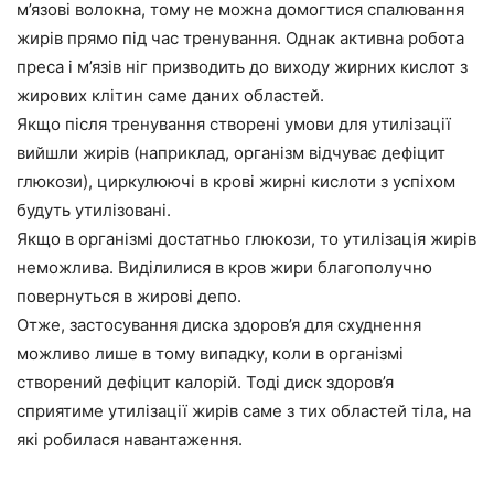
м’язові волокна, тому не можна домогтися спалювання
жирів прямо під час тренування. Однак активна робота
преса і м’язів ніг призводить до виходу жирних кислот з
жирових клітин саме даних областей.
Якщо після тренування створені умови для утилізації
вийшли жирів (наприклад, організм відчуває дефіцит
глюкози), циркулюючі в крові жирні кислоти з успіхом
будуть утилізовані.
Якщо в організмі достатньо глюкози, то утилізація жирів
неможлива. Виділилися в кров жири благополучно
повернуться в жирові депо.
Отже, застосування диска здоров’я для схуднення
можливо лише в тому випадку, коли в організмі
створений дефіцит калорій. Тоді диск здоров’я
сприятиме утилізації жирів саме з тих областей тіла, на
які робилася навантаження.