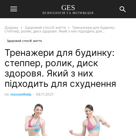
GES
ПСИХОЛОГІЯ ТА МОТИВАЦІЯ
Додому
Здоровий спосіб життя
Тренажери для будинку:
степпер, ролик, диск здоровя. Який з них підходить для...
Здоровий спосіб життя
Тренажери для будинку:
степпер, ролик, диск
здоровя. Який з них
підходить для схуднення
по
maxwelhelp
-
08.11.2021