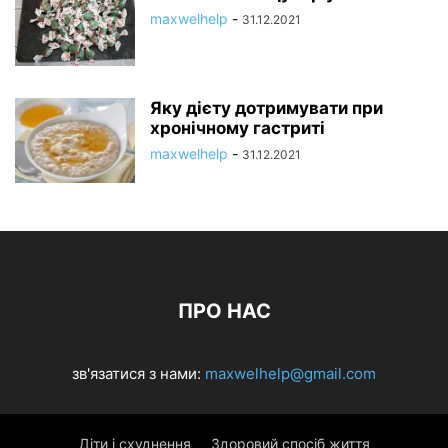
maxwelhelp
-
31.12.2021
Яку дієту дотримувати при
хронічному гастриті
maxwelhelp
-
31.12.2021
ПРО НАС
зв'язатися з нами:
maxwelhelp@gmail.com
Діти і схуднення
Здоровий спосіб життя