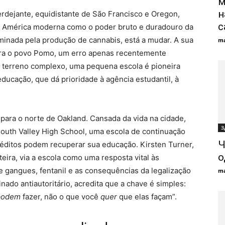
м
н
Verdejante, equidistante de São Francisco e Oregon,
с
da América moderna como o poder bruto e duradouro da
minada pela produção de cannabis, está a mudar. A sua
ma
tra o povo Pomo, um erro apenas recentemente
e terreno complexo, uma pequena escola é pioneira
ucação, que dá prioridade à agência estudantil, à
u para o norte de Oakland. Cansada da vida na cidade,
З
outh Valley High School, uma escola de continuação
Ч
réditos podem recuperar sua educação. Kirsten Turner,
о
eira, via a escola como uma resposta vital às
e gangues, fentanil e as consequências da legalização
ma
do antiautoritário, acredita que a chave é simples:
podem
fazer, não o que você
quer
que elas façam”.