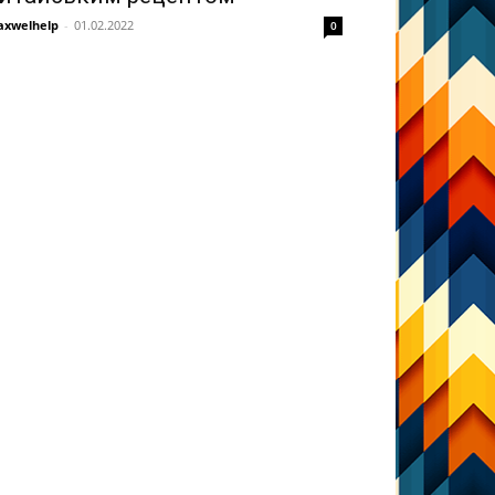
xwelhelp
-
01.02.2022
0