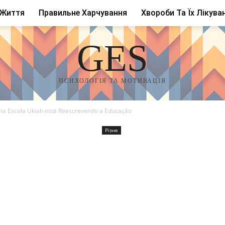
 Життя
Правильне Харчування
Хвороби Та Їх Лікува
GES
ПСИХОЛОГІЯ ТА МОТИВАЦІЯ
a Escola Ukiah está Reescrevendo a Educação
Різне