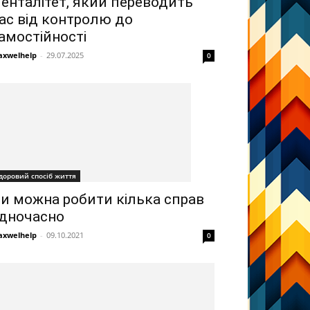
енталітет, який переводить
ас від контролю до
амостійності
xwelhelp
-
29.07.2025
0
доровий спосіб життя
и можна робити кілька справ
дночасно
xwelhelp
-
09.10.2021
0