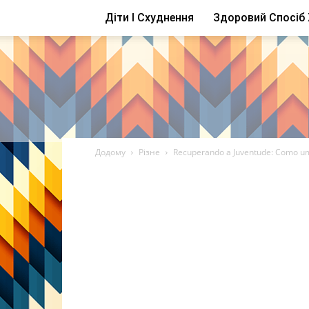
Діти І Схуднення
Здоровий Спосіб
Додому
Різне
Recuperando a Juventude: Como um