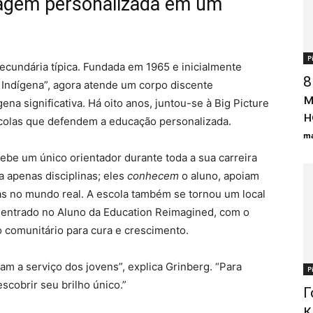
zagem personalizada em um
Р
ecundária típica. Fundada em 1965 e inicialmente
8
Indígena”, agora atende um corpo discente
м
ena significativa. Há oito anos, juntou-se à Big Picture
н
colas que defendem a educação personalizada.
ma
cebe um único orientador durante toda a sua carreira
a apenas disciplinas; eles
conhecem
o aluno, apoiam
ias no mundo real. A escola também se tornou um local
 Centrado no Aluno da Education Reimagined, com o
o comunitário para cura e crescimento.
m a serviço dos jovens”, explica Grinberg. “Para
Р
escobrir seu brilho único.”
Г
к