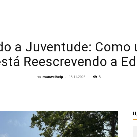
do a Juventude: Como 
está Reescrevendo a E
по
maxwelhelp
-
18.11.2025
3
Ц