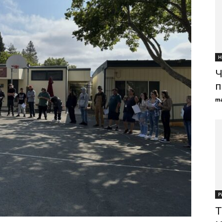
Н
Ч
п
ma
Р
Т