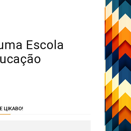
uma Escola
ducação
Е ЦІКАВО!