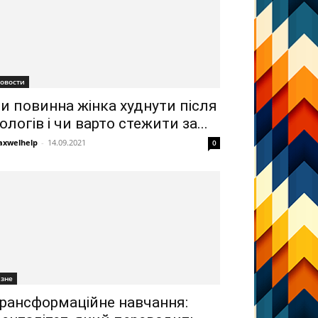
овости
и повинна жінка худнути після
ологів і чи варто стежити за...
xwelhelp
-
14.09.2021
0
ізне
рансформаційне навчання: