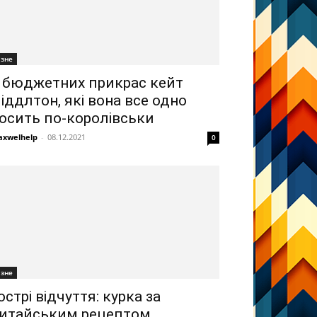
ізне
 бюджетних прикрас кейт
іддлтон, які вона все одно
осить по-королівськи
xwelhelp
-
08.12.2021
0
ізне
острі відчуття: курка за
итайським рецептом