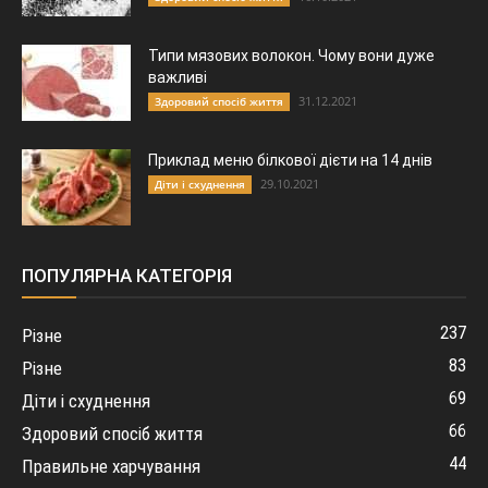
Типи мязових волокон. Чому вони дуже
важливі
31.12.2021
Здоровий спосіб життя
Приклад меню білкової дієти на 14 днів
29.10.2021
Діти і схуднення
ПОПУЛЯРНА КАТЕГОРІЯ
237
Різне
83
Різне
69
Діти і схуднення
66
Здоровий спосіб життя
44
Правильне харчування