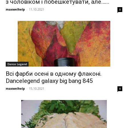
з чоловіком і побешкетувати, але…...
maxwelhelp
-
11.10.2021
0
Dance Legend
Всі фарби осені в одному флаконі.
Dancelegend galaxy big bang 845
maxwelhelp
-
15.10.2021
0