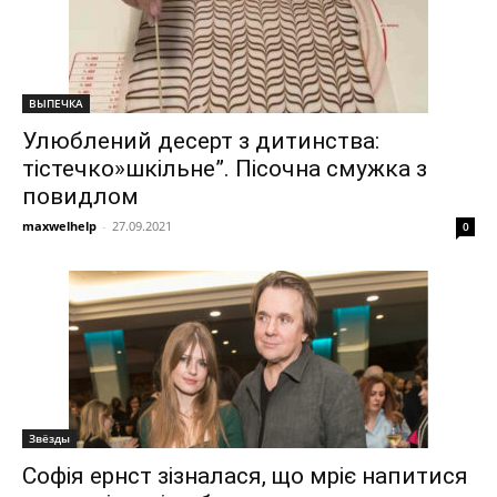
ВЫПЕЧКА
Улюблений десерт з дитинства:
тістечко»шкільне”. Пісочна смужка з
повидлом
maxwelhelp
-
27.09.2021
0
Звёзды
Софія ернст зізналася, що мріє напитися