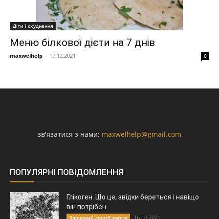
Діти і схуднення
Меню білкової дієти на 7 днів
maxwelhelp
-
17.12.2021
0
зв'язатися з нами:
maxwelhelp@gmail.com
ПОПУЛЯРНІ ПОВІДОМЛЕННЯ
Глікоген. Що це, звідки береться і навіщо
він потрібен
16.10.2021
Здоровий спосіб життя