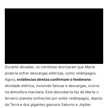
Durante décadas, os cientistas teorizaram que Marte
poderia sofrer descargas elétricas, como relâmpagos.
Agora,
evidências diretas confirmam o fenômeno
:
atividade elétrica, incluindo faíscas e descargas, ocorre
na atmosfera marciana. Esta descoberta faz de Marte o
terceiro planeta conhecido por exibir relâmpagos, depois
da Terra e dos gigantes gasosos Saturno e Júpiter.