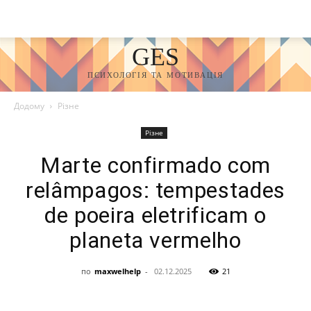
GES
ПСИХОЛОГІЯ ТА МОТИВАЦІЯ
Додому
Різне
Різне
Marte confirmado com
relâmpagos: tempestades
de poeira eletrificam o
planeta vermelho
по
maxwelhelp
-
02.12.2025
21