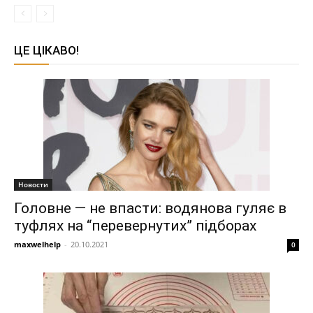
ЦЕ ЦІКАВО!
Новости
Головне — не впасти: водянова гуляє в
туфлях на “перевернутих” підборах
maxwelhelp
-
20.10.2021
0