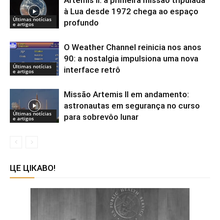
à Lua desde 1972 chega ao espaço
Últimas notícias
profundo
e artigos
O Weather Channel reinicia nos anos
90: a nostalgia impulsiona uma nova
Últimas notícias
interface retrô
e artigos
Missão Artemis II em andamento:
astronautas em segurança no curso
Últimas notícias
para sobrevôo lunar
e artigos
ЦЕ ЦІКАВО!