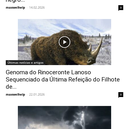
maxwelhelp
-
14.02.2026
0
Últimas notícias e artigos
Genoma do Rinoceronte Lanoso
Sequenciado da Última Refeição do Filhote
de...
maxwelhelp
-
22.01.2026
0