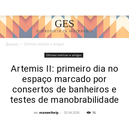
GES
ПСИХОЛОГІЯ ТА МОТИВАЦІЯ
Додому
Últimas notícias e artigos
Últimas notícias e artigos
Artemis II: primeiro dia no
espaço marcado por
consertos de banheiros e
testes de manobrabilidade
по
maxwelhelp
-
05.04.2026
16