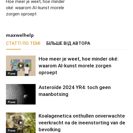
Hoe meer je weet, hoe minder
oké: waarom AI-kunst morele
zorgen oproept
maxwelhelp
СТАТТІ ПО ТЕМІ
БІЛЬШЕ ВІД АВТОРА
Hoe meer je weet, hoe minder oké:
waarom AI-kunst morele zorgen
oproept
Різне
Asteroïde 2024 YR4: toch geen
maanbotsing
Різне
Koalagenetica onthullen onverwachte
veerkracht na de ineenstorting van de
bevolking
Різне