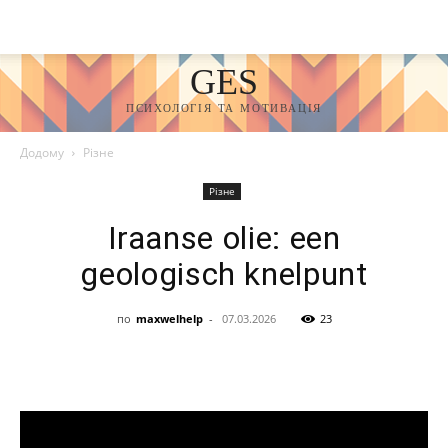
GES
ПСИХОЛОГІЯ ТА МОТИВАЦІЯ
Додому
Різне
Різне
Iraanse olie: een
geologisch knelpunt
по
maxwelhelp
-
07.03.2026
23