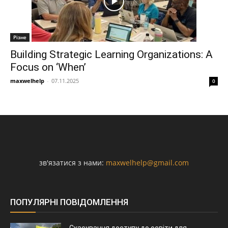
Різне
Building Strategic Learning Organizations: A
Focus on ‘When’
maxwelhelp
-
07.11.2025
0
зв'язатися з нами:
maxwelhelp@gmail.com
ПОПУЛЯРНІ ПОВІДОМЛЕННЯ
Скасування доступу до освіти для