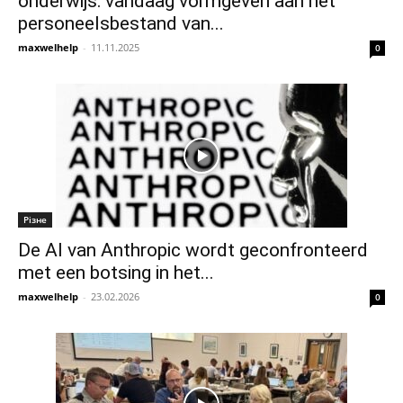
onderwijs: vandaag vormgeven aan het
personeelsbestand van...
maxwelhelp
-
11.11.2025
0
Різне
De AI van Anthropic wordt geconfronteerd
met een botsing in het...
maxwelhelp
-
23.02.2026
0