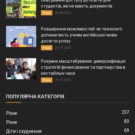
студентів, які не мають документів
04.08.2025
Різне
Розширення можливостей: як технології
допомагають учням англійської мови
досягти успіху
29.07.2025
Різне
Розумне масштабування: диверсифікація
стратегій фінансування та партнерства в
нестабільні часи
31.07.2025
Різне
ПОПУЛЯРНА КАТЕГОРІЯ
237
Різне
83
Різне
69
Діти і схуднення