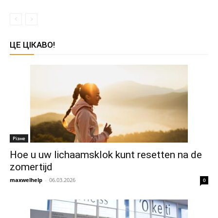
ЦЕ ЦІКАВО!
Різне
Hoe u uw lichaamsklok kunt resetten na de
zomertijd
maxwelhelp
-
06.03.2026
0