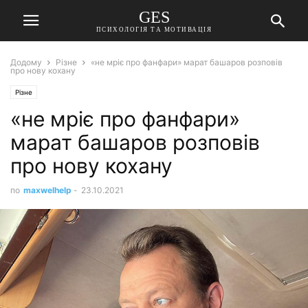
GES
ПСИХОЛОГІЯ ТА МОТИВАЦІЯ
Додому
Різне
«не мріє про фанфари» марат башаров розповів
про нову кохану
Різне
«не мріє про фанфари»
марат башаров розповів
про нову кохану
по
maxwelhelp
-
23.10.2021