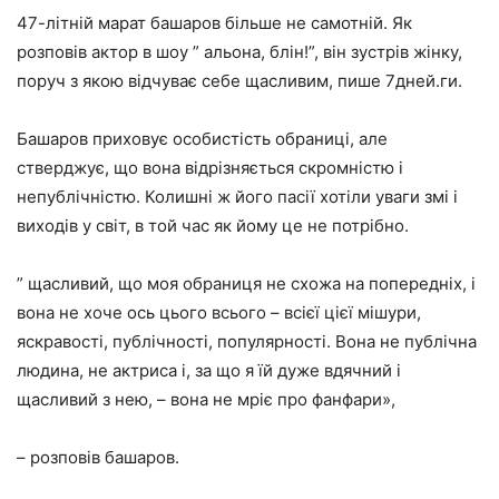
47-літній марат башаров більше не самотній. Як
розповів актор в шоу ” альона, блін!”, він зустрів жінку,
поруч з якою відчуває себе щасливим, пише 7дней.ги.
Башаров приховує особистість обраниці, але
стверджує, що вона відрізняється скромністю і
непублічністю. Колишні ж його пасії хотіли уваги змі і
виходів у світ, в той час як йому це не потрібно.
” щасливий, що моя обраниця не схожа на попередніх, і
вона не хоче ось цього всього – всієї цієї мішури,
яскравості, публічності, популярності. Вона не публічна
людина, не актриса і, за що я їй дуже вдячний і
щасливий з нею, – вона не мріє про фанфари»,
– розповів башаров.