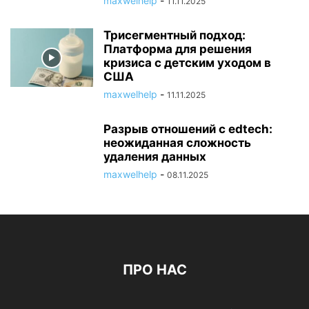
maxwelhelp
-
11.11.2025
Трисегментный подход:
Платформа для решения
кризиса с детским уходом в
США
maxwelhelp
-
11.11.2025
Разрыв отношений с edtech:
неожиданная сложность
удаления данных
maxwelhelp
-
08.11.2025
ПРО НАС