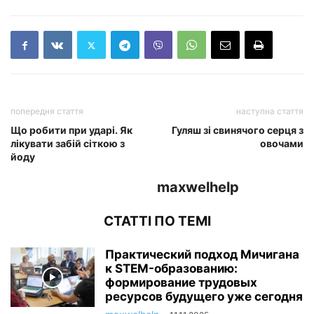
попередня стаття
наступна стаття
Що робити при ударі. Як
Гуляш зі свинячого серця з
лікувати забій сіткою з
овочами
йоду
maxwelhelp
СТАТТІ ПО ТЕМІ
Практический подход Мичигана
к STEM-образованию:
формирование трудовых
ресурсов будущего уже сегодня