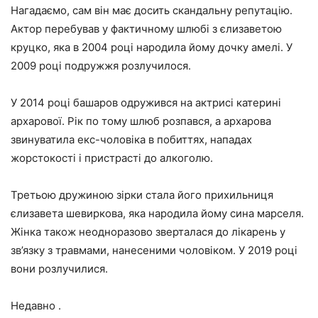
Нагадаємо, сам він має досить скандальну репутацію.
Актор перебував у фактичному шлюбі з єлизаветою
круцко, яка в 2004 році народила йому дочку амелі. У
2009 році подружжя розлучилося.
У 2014 році башаров одружився на актрисі катерині
архарової. Рік по тому шлюб розпався, а архарова
звинуватила екс-чоловіка в побиттях, нападах
жорстокості і пристрасті до алкоголю.
Третьою дружиною зірки стала його прихильниця
єлизавета шевиркова, яка народила йому сина марселя.
Жінка також неодноразово зверталася до лікарень у
зв’язку з травмами, нанесеними чоловіком. У 2019 році
вони розлучилися.
Недавно .