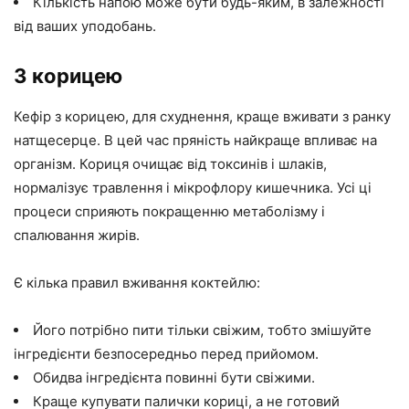
Кількість напою може бути будь-яким, в залежності
від ваших уподобань.
З корицею
Кефір з корицею, для схуднення, краще вживати з ранку
натщесерце. В цей час пряність найкраще впливає на
організм. Кориця очищає від токсинів і шлаків,
нормалізує травлення і мікрофлору кишечника. Усі ці
процеси сприяють покращенню метаболізму і
спалювання жирів.
Є кілька правил вживання коктейлю:
Його потрібно пити тільки свіжим, тобто змішуйте
інгредієнти безпосередньо перед прийомом.
Обидва інгредієнта повинні бути свіжими.
Краще купувати палички кориці, а не готовий