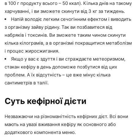
в 100 г продукту всього – 50 ккал). Кілька днів на такому
харчуванні, і ви зможете скинути від 3 кг за тиждень.
Напій володіє легким сечогінним ефектом і виводить
з організму зайву рідину. Так ви позбавитеся від
набряків і токсинів. Ви зможете таким чином скинути
кілька кілограмів, а в організмі покращитися метаболізм
і процес жиросжигания.
Якщо у вас є здуття і ви страждаєте метеоризмом,
стакан кефіру в день допоможе позбутися від цих
проблем. А їх відсутність – це вже мінус кілька
сантиметрів в талії.
Суть кефірної дієти
Незважаючи на різноманітність кефірних дієт. Всі вони
мають на увазі вживання кефіру як основного або
додаткового компонента меню.