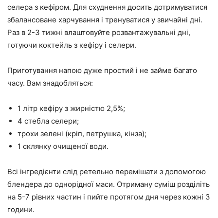
селера з кефіром. Для схуднення досить дотримуватися
збалансоване харчування і тренуватися у звичайні дні.
Раз в 2-3 тижні влаштовуйте розвантажувальні дні,
готуючи коктейль з кефіру і селери.
Приготування напою дуже простий і не займе багато
часу. Вам знадобляться:
1 літр кефіру з жирністю 2,5%;
4 стебла селери;
трохи зелені (кріп, петрушка, кінза);
1 склянку очищеної води.
Всі інгредієнти слід ретельно перемішати з допомогою
блендера до однорідної маси. Отриману суміш розділіть
на 5-7 рівних частин і пийте протягом дня через кожні 3
години.