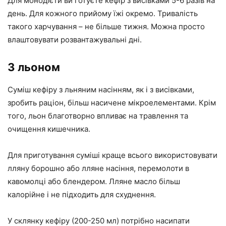
Для монодієти ви готуєте кефір з висівками 5-6 разів на
день. Для кожного прийому їжі окремо. Тривалість
такого харчування – не більше тижня. Можна просто
влаштовувати розвантажувальні дні.
З льоном
Суміш кефіру з льняним насінням, як і з висівками,
зробить раціон, більш насичене мікроелементами. Крім
того, льон благотворно впливає на травлення та
очищення кишечника.
Для приготування суміші краще всього використовувати
лляну борошно або лляне насіння, перемолоти в
кавомолці або блендером. Лляне масло більш
калорійне і не підходить для схуднення.
У склянку кефіру (200-250 мл) потрібно насипати