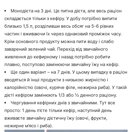
Монодієта на 3 дні. Це питна дієта, але весь раціон
складається тільки з кефіру. У добу потрібно випити
близько 1,5 л, розділивши весь обсяг на 5-6 рівних
частин і вживаючи їх через однаковий проміжок часу.
Крім основного продукту можна пити воду і слабо
заварений зелений чай. Перехід від звичайного
живлення до кефирному і назад потрібно робити
плавно, поступово замінюючи звичайну їжу на кефір.
Ще один варіант – на 7 днів. У цьому випадку в раціон
вводяться й інші продукти з низькою жирністю і
калорійністю (овочі, куряче філе, нежирна риба). У такій
дієті кефіром замінюють 1/3 або ½ денного раціону.
Чергування кефірних днів з звичайними. Тут все
просто: 1 день п’єте тільки кефір, наступний день
вживаєте звичайну дієтичну їжу (овочі, фрукти,
нежирне м’ясо і риба).