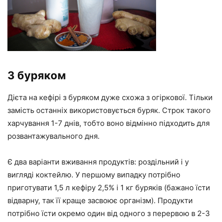
З буряком
Дієта на кефірі з буряком дуже схожа з огіркової. Тільки
замість останніх використовується буряк. Строк такого
харчування 1-7 днів, тобто воно відмінно підходить для
розвантажувального дня.
Є два варіанти вживання продуктів: роздільний і у
вигляді коктейлю. У першому випадку потрібно
приготувати 1,5 л кефіру 2,5% і 1 кг буряків (бажано їсти
відварну, так її краще засвоює організм). Продукти
потрібно їсти окремо один від одного з перервою в 2-3