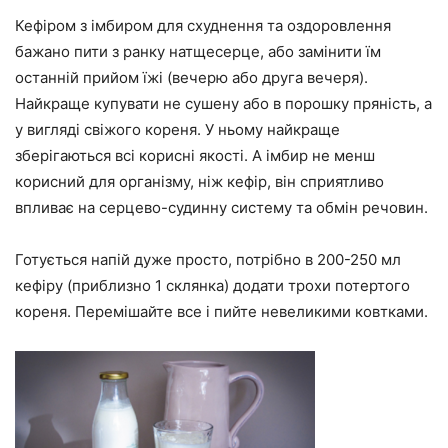
Кефіром з імбиром для схуднення та оздоровлення
бажано пити з ранку натщесерце, або замінити їм
останній прийом їжі (вечерю або друга вечеря).
Найкраще купувати не сушену або в порошку пряність, а
у вигляді свіжого кореня. У ньому найкраще
зберігаються всі корисні якості. А імбир не менш
корисний для організму, ніж кефір, він сприятливо
впливає на серцево-судинну систему та обмін речовин.
Готується напій дуже просто, потрібно в 200-250 мл
кефіру (приблизно 1 склянка) додати трохи потертого
кореня. Перемішайте все і пийте невеликими ковтками.