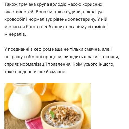
Також гречана крупа володіє масою корисних
властивостей. Вона зміцнює судини, покращує
кровообіг і нормалізує рівень холестерину. У ній
міститься багато необхідних організму вітамінів і
мінералів.
У поєднанні з кефіром каша не тільки смачна, але і
покращує обмінні процеси, виводить шлаки і токсини,
сприяє нормалізації травлення. Крім усього іншого,
таке поєднання ще й смачне.