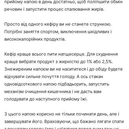
прийому напою в день достатньо, щоб поліпшити обмін
речовин і запустити процес спалювання жирів.
Просто від одного кефіру ви не станете стрункою.
Потрібні заняття спортом, виключення шкідливих і
висококалорійних продуктів.
Кефір краще всього пити натщесерце. Для схуднення
краще вибрати продукт з жирністю до 1% або 2,5%.
Знежиреним напоєм ви не насититеся і до обіду будете
відчувати сильне почуття голоду. А ось стакан
одновідсоткового напою підбадьорить, запустить
механізм очищення кишечника і не дасть вам
голодувати до наступного прийому їжі.
З цього напою корисно не тільки починати день, але і
завершувати його. Враховуючи, що бажано лягати спати
з почуттям голоду (але і наїдатися перед сном теж не