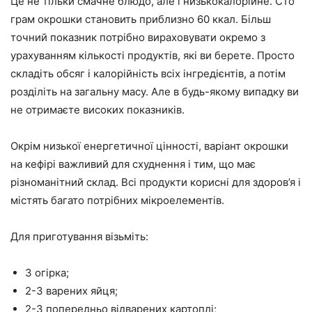
Це не тільки смачне блюдо, але і низькокалорійне. Сто
грам окрошки становить приблизно 60 ккал. Більш
точний показник потрібно вираховувати окремо з
урахуванням кількості продуктів, які ви берете. Просто
складіть обсяг і калорійність всіх інгредієнтів, а потім
розділіть на загальну масу. Але в будь-якому випадку ви
не отримаєте високих показників.
Окрім низької енергетичної цінності, варіант окрошки
на кефірі важливий для схуднення і тим, що має
різноманітний склад. Всі продукти корисні для здоров’я і
містять багато потрібних мікроелементів.
Для приготування візьміть:
3 огірка;
2-3 варених яйця;
2-3 попередньо відварених картоплі;