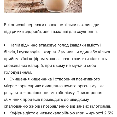
Всі описані переваги напою не тільки важливі для
підтримки здоров’я, але і важливі для схуднення:
Напій відмінно втамовує голод (завдяки вмісту і
білків, і вуглеводів, і жирів). Замінивши один або кілька
прийомів їжі кефіром можна значно знизити кількість
споживаних калорій, при цьому не мучачи себе
голодуванням.
Очищення кишечника і створення позитивного
мікрофлори сприяє очищенню всього організму і як
результат – поліпшення метаболізму. Прискорення
обмінних процесів призводить до швидкому
спалюванню жирів і позбавленню від зайвих кілограмів.
Кефірна дієта є низькокалорійною (при жирності 2,5%