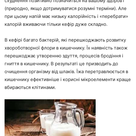
схуднення позитивно позначиться на вашому здоров’ї
(природно, якщо дотримуватися розумні терміни). Але
при цьому напій має низьку калорійність і «перебрати»
калорій вживаючи тільки кефір дуже складно.
В кефірі багато бактерій, які перешкоджають розвитку
хвороботворної флори в кишечнику. Їх наявність також
перешкоджає утворенню здуття, процесів бродіння і
гниття в кишечнику. В результаті це призводить до
очищення організму від шлаків. Їжа перетравлюється в
кишечнику ефективніше і корисні мікроелементи краще
вбираються клітинами.