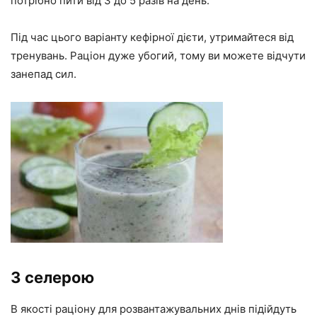
потрібно пити від 3 до 5 разів на день.
Під час цього варіанту кефірної дієти, утримайтеся від
тренувань. Раціон дуже убогий, тому ви можете відчути
занепад сил.
З селерою
В якості раціону для розвантажувальних днів підійдуть