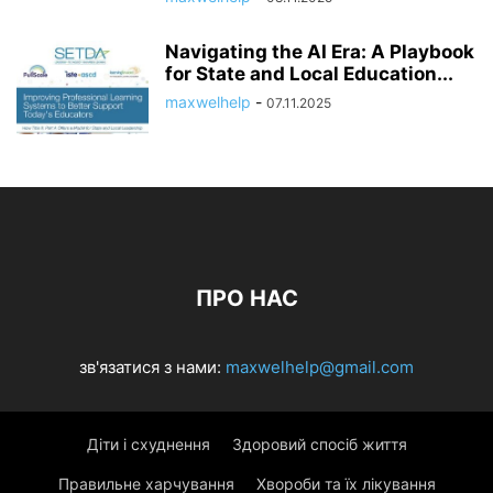
Navigating the AI Era: A Playbook
for State and Local Education...
maxwelhelp
-
07.11.2025
ПРО НАС
зв'язатися з нами:
maxwelhelp@gmail.com
Діти і схуднення
Здоровий спосіб життя
Правильне харчування
Хвороби та їх лікування