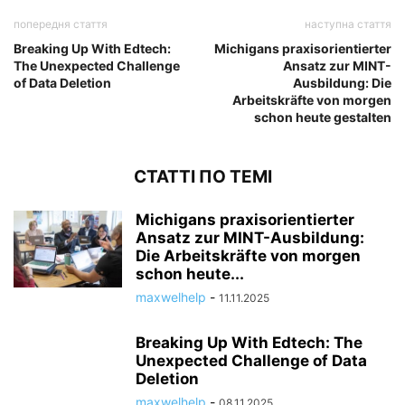
попередня стаття
наступна стаття
Breaking Up With Edtech:
Michigans praxisorientierter
The Unexpected Challenge
Ansatz zur MINT-
of Data Deletion
Ausbildung: Die
Arbeitskräfte von morgen
schon heute gestalten
СТАТТІ ПО ТЕМІ
Michigans praxisorientierter
Ansatz zur MINT-Ausbildung:
Die Arbeitskräfte von morgen
schon heute...
maxwelhelp
-
11.11.2025
Breaking Up With Edtech: The
Unexpected Challenge of Data
Deletion
maxwelhelp
-
08.11.2025