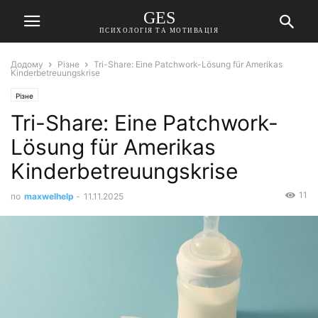
GES
ПСИХОЛОГІЯ ТА МОТИВАЦІЯ
Додому
Різне
Tri-Share: Eine Patchwork-Lösung für Amerikas
Kinderbetreuungskrise
Різне
Tri-Share: Eine Patchwork-
Lösung für Amerikas
Kinderbetreuungskrise
11
по
maxwelhelp
-
11.11.2025