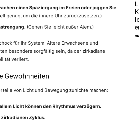
L
chen einen Spaziergang im Freien oder joggen Sie.
K
hell genug, um die innere Uhr zurückzusetzen.)
l
e
Anstrengung.
(Gehen Sie leicht außer Atem.)
ma
chock für Ihr System. Ältere Erwachsene und
en besonders sorgfältig sein, da der zirkadiane
tät verliert.
ve Gewohnheiten
rteile von Licht und Bewegung zunichte machen:
hellem Licht können den Rhythmus verzögern.
n zirkadianen Zyklus.