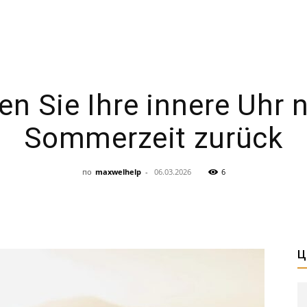
len Sie Ihre innere Uhr 
Sommerzeit zurück
по
maxwelhelp
-
06.03.2026
6
Ц