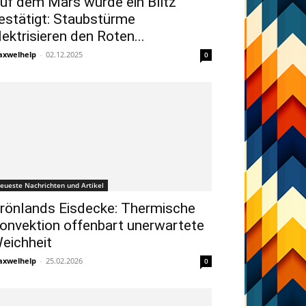
uf dem Mars wurde ein Blitz
estätigt: Staubstürme
lektrisieren den Roten...
xwelhelp
-
02.12.2025
0
eueste Nachrichten und Artikel
rönlands Eisdecke: Thermische
onvektion offenbart unerwartete
eichheit
xwelhelp
-
25.02.2026
0