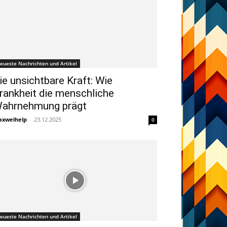
eueste Nachrichten und Artikel
ie unsichtbare Kraft: Wie
rankheit die menschliche
ahrnehmung prägt
xwelhelp
-
23.12.2025
0
eueste Nachrichten und Artikel