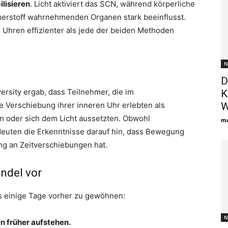
lisieren
. Licht aktiviert das SCN, während körperliche
uerstoff wahrnehmenden Organen stark beeinflusst.
n Uhren effizienter als jede der beiden Methoden
N
D
versity ergab, dass Teilnehmer, die im
K
e Verschiebung ihrer inneren Uhr erlebten als
W
en oder sich dem Licht aussetzten. Obwohl
ma
 deuten die Erkenntnisse darauf hin, dass Bewegung
ng an Zeitverschiebungen hat.
andel vor
s einige Tage vorher zu gewöhnen:
N
n früher aufstehen.