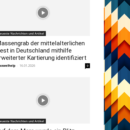
eueste Nachrichten und Artikel
assengrab der mittelalterlichen
est in Deutschland mithilfe
rweiterter Kartierung identifiziert
xwelhelp
-
16.01.2026
0
eueste Nachrichten und Artikel