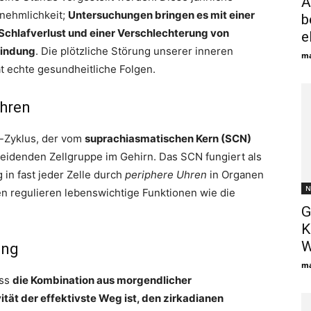
A
nnehmlichkeit;
Untersuchungen bringen es mit einer
b
hlafverlust und einer Verschlechterung von
e
bindung
. Die plötzliche Störung unserer inneren
ma
t echte gesundheitliche Folgen.
Uhren
n-Zyklus, der vom
suprachiasmatischen Kern (SCN)
heidenden Zellgruppe im Gehirn. Das SCN fungiert als
in fast jeder Zelle durch
periphere Uhren
in Organen
N
n regulieren lebenswichtige Funktionen wie die
G
K
W
ung
ma
ass
die Kombination aus morgendlicher
tät der effektivste Weg ist, den zirkadianen