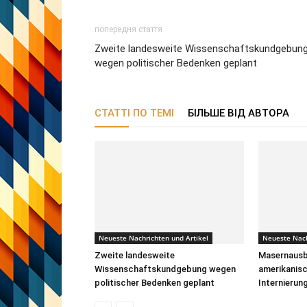
попередня стаття
Zweite landesweite Wissenschaftskundgebun
wegen politischer Bedenken geplant
СТАТТІ ПО ТЕМІ
БІЛЬШЕ ВІД АВТОРА
Neueste Nachrichten und Artikel
Neueste Nach
Zweite landesweite
Masernausb
Wissenschaftskundgebung wegen
amerikanisc
politischer Bedenken geplant
Internierun