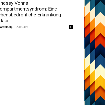
indsey Vonns
ompartmentsyndrom: Eine
ebensbedrohliche Erkrankung
rklärt
xwelhelp
-
25.02.2026
0