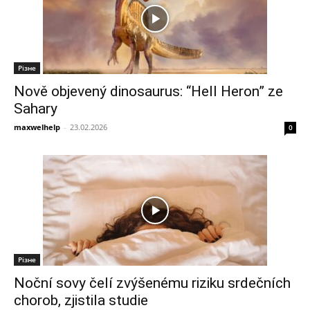
Різне
Nově objevený dinosaurus: “Hell Heron” ze
Sahary
maxwelhelp
-
23.02.2026
0
Різне
Noční sovy čelí zvýšenému riziku srdečních
chorob, zjistila studie