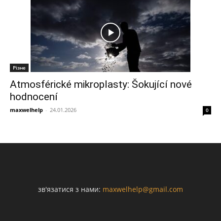
Різне
Atmosférické mikroplasty: Šokující nové
hodnocení
maxwelhelp
-
24.01.2026
0
зв'язатися з нами:
maxwelhelp@gmail.com