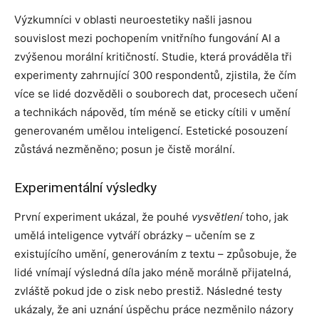
Výzkumníci v oblasti neuroestetiky našli jasnou
souvislost mezi pochopením vnitřního fungování AI a
zvýšenou morální kritičností. Studie, která prováděla tři
experimenty zahrnující 300 respondentů, zjistila, že čím
více se lidé dozvěděli o souborech dat, procesech učení
a technikách nápověd, tím méně se eticky cítili v umění
generovaném umělou inteligencí. Estetické posouzení
zůstává nezměněno; posun je čistě morální.
Experimentální výsledky
První experiment ukázal, že pouhé
vysvětlení
toho, jak
umělá inteligence vytváří obrázky – učením se z
existujícího umění, generováním z textu – způsobuje, že
lidé vnímají výsledná díla jako méně morálně přijatelná,
zvláště pokud jde o zisk nebo prestiž. Následné testy
ukázaly, že ani uznání úspěchu práce nezměnilo názory