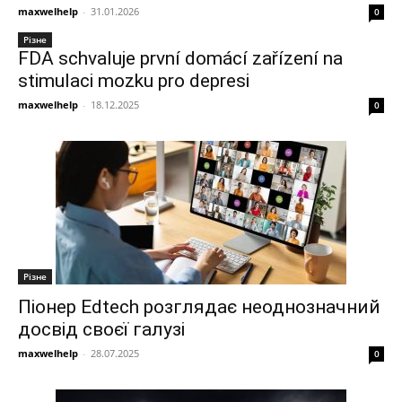
maxwelhelp
-
31.01.2026
0
Різне
FDA schvaluje první domácí zařízení na
stimulaci mozku pro depresi
maxwelhelp
-
18.12.2025
0
Різне
Піонер Edtech розглядає неоднозначний
досвід своєї галузі
maxwelhelp
-
28.07.2025
0