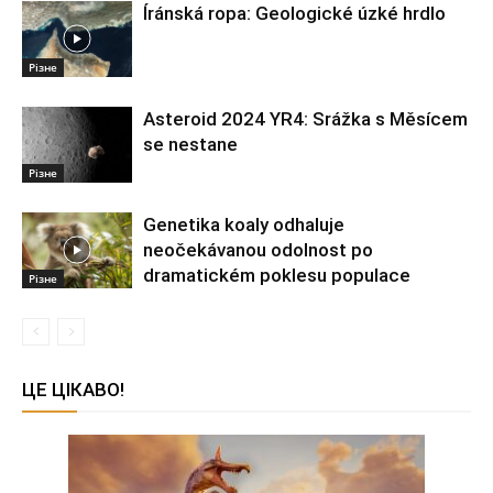
Íránská ropa: Geologické úzké hrdlo
Різне
Asteroid 2024 YR4: Srážka s Měsícem
se nestane
Різне
Genetika koaly odhaluje
neočekávanou odolnost po
dramatickém poklesu populace
Різне
ЦЕ ЦІКАВО!