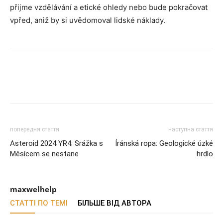
přijme vzdělávání a etické ohledy nebo bude pokračovat
vpřed, aniž by si uvědomoval lidské náklady.
попередня стаття
наступна стаття
Asteroid 2024 YR4: Srážka s
Íránská ropa: Geologické úzké
Měsícem se nestane
hrdlo
maxwelhelp
СТАТТІ ПО ТЕМІ
БІЛЬШЕ ВІД АВТОРА