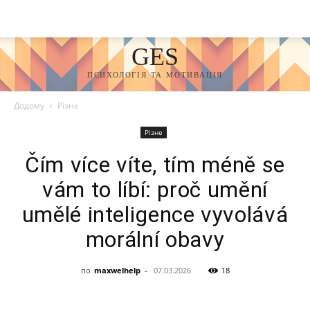
GES
ПСИХОЛОГІЯ ТА МОТИВАЦІЯ
Додому
Різне
Різне
Čím více víte, tím méně se
vám to líbí: proč umění
umělé inteligence vyvolává
morální obavy
по
maxwelhelp
-
07.03.2026
18