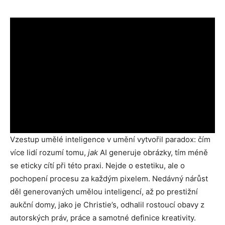
Vzestup umělé inteligence v umění vytvořil paradox: čím
více lidí rozumí tomu,
jak
AI generuje obrázky, tím méně
se eticky cítí při této praxi. Nejde o estetiku, ale o
pochopení procesu za každým pixelem. Nedávný nárůst
děl generovaných umělou inteligencí, až po prestižní
aukční domy, jako je Christie’s, odhalil rostoucí obavy z
autorských práv, práce a samotné definice kreativity.