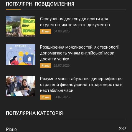
ПОПУЛЯРНІ ПОВІДОМЛЕННЯ
Скасування доступу до освіти для
студентів, які не мають документів
04.08.2025
Різне
Розширення можливостей: як технології
допомагають учням англійської мови
досягти успіху
29.07.2025
Різне
Розумне масштабування: диверсифікація
стратегій фінансування та партнерства в
нестабільні часи
31.07.2025
Різне
ПОПУЛЯРНА КАТЕГОРІЯ
237
Різне