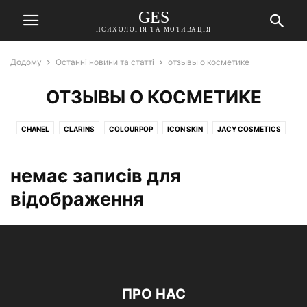
GES
ПСИХОЛОГІЯ ТА МОТИВАЦІЯ
Додому
Останні новини та статті
отзывы о косметике
ОТЗЫВЫ О КОСМЕТИКЕ
CHANEL
CLARINS
COLOURPOP
ICON SKIN
JACY COSMETICS
LIFESTYLE
БЕРЕМЕННОСТЬ И РОДЫ
БУДИНОК
БЬЮТИ-ГИД
ВОСПИТАНИЕ ДЕТЕЙ
немає записів для
ВЯЗАНИЕ ДЛЯ ДОМА И КУХНИ, ВЯЗАНИЕ. МОДЕЛИ. СХЕМЫ, ВЯЗАНИЕ. ТЕХНИКИ
відображення
ВЯЗАНИЕ. МОДЕЛИ. СХЕМЫ, ВЯЗАНЫЕ АКСЕССУАРЫ, НОСКИ СПИЦАМИ И КРЮЧКО
ГАРДЕРОБ
ГРИБЫ
ДЕТСКАЯ
ДИЕТЫ И ПИТАНИЕ
ДОЗВІЛЛЯ
ЖУРНАЛ
ЗВЁЗДЫ
ЗДОРОВЬЕ
ЗДОРОВЬЕ И УХОД
ИНТЕРВЬЮ ЗВЕЗД
КАРТОФЕЛЬ
КУХНЯ
МАРТЯТА 2022
МАТЕРИАЛЫ НА УКРАИНСКОМ ЯЗЫКЕ
МОДНЫЙ СТИЛЬ
НОВОСТИ
ОБО ВСЕМ ПОНЕМНОГУ
ОТЗЫВЫ О КОСМЕТИКЕ
ПИТАНИЕ
ПРО НАС