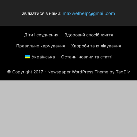
ПЛАНИРОВАНИЕ БЕРЕМЕННОСТИ
ПОМАДА
ПРИРОДА
ПСИХОЛОГИЯ
РАЗВИТИЕ
РЕЦЕПТЫ
СЕКРЕТЫ КРАСОТЫ ЗВЕЗД
зв'язатися з нами:
maxwelhelp@gmail.com
СІМЯ
СОВЕТЫ ДАЧНИКУ
СТАТЬИ
СТИЛЬ
Діти і схуднення
Здоровий спосіб життя
Правильне харчування
Хвороби та їх лікування
Українська
Останні новини та статті
© Copyright 2017 - Newspaper WordPress Theme by TagDiv